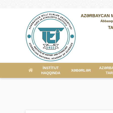
AZƏRBAYCAN M
Abbasqu
TA
İNSTITUT
AZƏRB
XƏBƏRLƏR
HAQQINDA
TAR