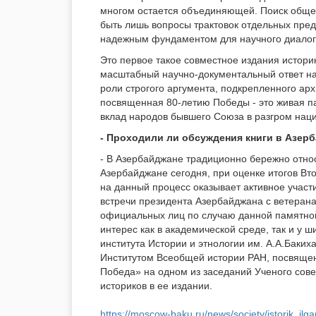
многом остается объединяющей. Поиск общег
быть лишь вопросы трактовок отдельных пред
надежным фундаментом для научного диалог
Это первое такое совместное издания истори
масштабный научно-документальный ответ на
роли строгого аргумента, подкрепленного а
посвященная 80-летию Победы - это живая п
вклад народов бывшего Союза в разгром нац
- Проходили ли обсуждения книги в Азерб
- В Азербайджане традиционно бережно относ
Азербайджане сегодня, при оценке итогов Вт
на данный процесс оказывает активное участ
встречи президента Азербайджана с ветеран
официальных лиц по случаю данной памятной
интерес как в академической среде, так и у ш
института Истории и этнологии им. А.А.Баки
Институтом Всеобщей истории РАН, посвящен
Победа» на одном из заседаний Ученого сове
историков в ее издании.
https://moscow-baku.ru/news/society/istorik_i