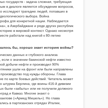
ых государств - задача сложная, требующая
жным в диалоге является обсуждение вопросов,
ко исследуют трагедию людей, попавших в
идеологического выбора. Война
строфа для конкретной нации. Наблюдается
на», в Азербайджане и ряде других республик
сторию в мировой контекст. Однако несмотря
месте работали над книгой к 80-летию
казалось бы, хорошо знает историю войны?
ических данных и глубокого анализа
, если о значении бакинской нефти известно
зной добычи нефти и производил 90%
ефтяники ушли на фронт или были направлены
ь производство под нужды обороны. Глава
е по карте боевых действий. Читатель может
 до штурма Берлина, где воины 416-й дивизии
орых были «забыты» или не получили должного
нград и Кавказ. Многие знают о
раилове («Армед Мишель»). Но глава
ались в партизанских отрядах Италии,