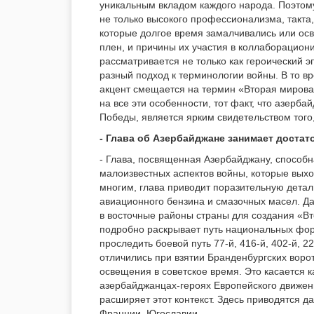
уникальным вкладом каждого народа. Поэтом
не только высокого профессионализма, такта,
которые долгое время замалчивались или осв
плен, и причины их участия в коллаборацион
рассматривается не только как героический 
разный подход к терминологии войны. В то в
акцент смещается на термин «Вторая мирова
на все эти особенности, тот факт, что азерб
Победы, является ярким свидетельством тог
- Глава об Азербайджане занимает достат
- Глава, посвященная Азербайджану, способн
малоизвестных аспектов войны, которые выхо
многим, глава приводит поразительную дета
авиационного бензина и смазочных масел. Да
в восточные районы страны для создания «Вто
подробно раскрывает путь национальных фор
проследить боевой путь 77-й, 416-й, 402-й, 2
отличились при взятии Бранденбургских воро
освещения в советское время. Это касается ка
азербайджанцах-героях Европейского движен
расширяет этот контекст. Здесь приводятся д
Франции, Югославии.