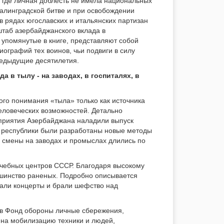
 где личная доблесть не имела национальных
талинградской битве и при освобождении
в рядах югославских и итальянских партизан
таб азербайджанского вклада в
упомянутые в книге, представляют собой
ографий тех воинов, чьи подвиги в силу
редыдущие десятилетия.
а в тылу - на заводах, в госпиталях, в
ого понимания «тыла» только как источника
человеческих возможностей. Детально
дприятия Азербайджана наладили выпуск
и республики были разработаны новые методы
е смены на заводах и промыслах длились по
ечебных центров СССР. Благодаря высокому
шинство раненых. Подробно описывается
вали концерты и брали шефство над
 в Фонд обороны личные сбережения,
 на мобилизацию техники и людей,