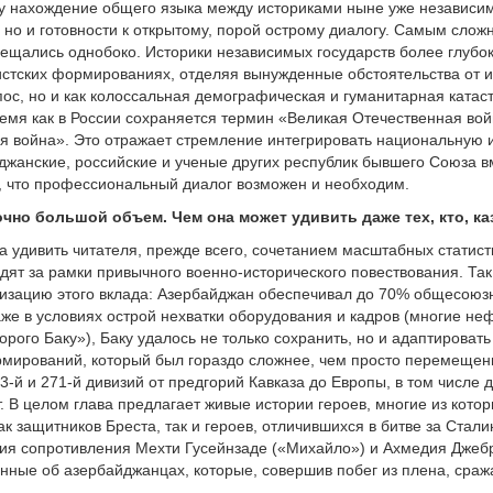
у нахождение общего языка между историками ныне уже независим
 но и готовности к открытому, порой острому диалогу. Самым сло
ещались однобоко. Историки независимых государств более глубо
истских формированиях, отделяя вынужденные обстоятельства от 
эпос, но и как колоссальная демографическая и гуманитарная ката
ремя как в России сохраняется термин «Великая Отечественная вой
я война». Это отражает стремление интегрировать национальную и
айджанские, российские и ученые других республик бывшего Союза в
о, что профессиональный диалог возможен и необходим.
очно большой объем. Чем она может удивить даже тех, кто, 
а удивить читателя, прежде всего, сочетанием масштабных статист
дят за рамки привычного военно-исторического повествования. Так
лизацию этого вклада: Азербайджан обеспечивал до 70% общесою
же в условиях острой нехватки оборудования и кадров (многие н
рого Баку»), Баку удалось не только сохранить, но и адаптироват
мирований, который был гораздо сложнее, чем просто перемещени
23-й и 271-й дивизий от предгорий Кавказа до Европы, в том числе
т. В целом глава предлагает живые истории героев, многие из кот
к защитников Бреста, так и героев, отличившихся в битве за Стали
ия сопротивления Мехти Гусейнзаде («Михайло») и Ахмедия Джеб
анные об азербайджанцах, которые, совершив побег из плена, сраж