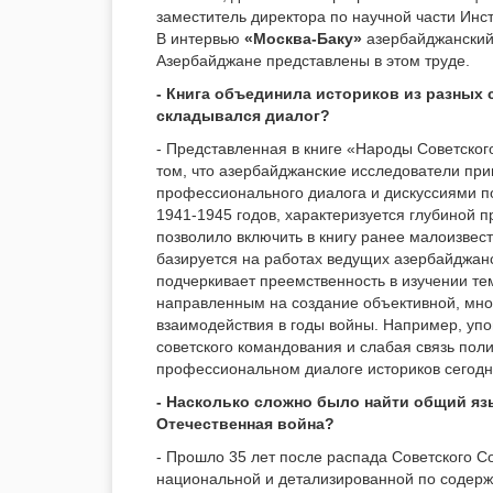
заместитель директора по научной части Инс
В интервью
«Москва-Баку»
азербайджанский 
Азербайджане представлены в этом труде.
- Книга объединила историков из разных 
складывался диалог?
- Представленная в книге «Народы Советског
том, что азербайджанские исследователи при
профессионального диалога и дискуссиями п
1941-1945 годов, характеризуется глубиной 
позволило включить в книгу ранее малоизве
базируется на работах ведущих азербайджанск
подчеркивает преемственность в изучении те
направленным на создание объективной, мно
взаимодействия в годы войны. Например, уп
советского командования и слабая связь пол
профессиональном диалоге историков сегодн
- Насколько сложно было найти общий язы
Отечественная война?
- Прошло 35 лет после распада Советского С
национальной и детализированной по содер