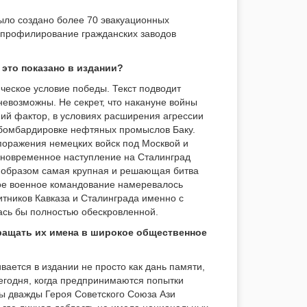
было создано более 70 эвакуационных
репрофилирование гражданских заводов
 это показано в издании?
ческое условие победы. Текст подводит
невозможны. Не секрет, что накануне войны
ий фактор, в условиях расширения агрессии
 бомбардировке нефтяных промыслов Баку.
 поражения немецких войск под Москвой и
дновременное наступление на Сталинград
м образом самая крупная и решающая битва
кое военное командование намеревалось
тников Кавказа и Сталинграда именно с
ась бы полностью обескровленной.
звращать их имена в широкое общественное
вается в издании не просто как дань памяти,
егодня, когда предпринимаются попытки
ы дважды Героя Советского Союза Ази