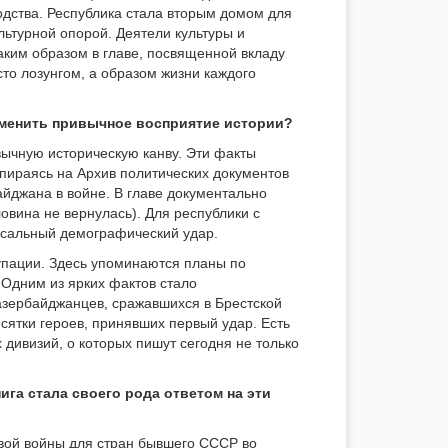
дства. Республика стала вторым домом для
льтурной опорой. Деятели культуры и
аким образом в главе, посвященной вкладу
то лозунгом, а образом жизни каждого
изменить привычное восприятие истории?
вычную историческую канву. Эти факты
Опираясь на Архив политических документов
йджана в войне. В главе документально
овина не вернулась). Для республики с
оссальный демографический удар.
упации. Здесь упоминаются планы по
 Одним из ярких фактов стало
азербайджанцев, сражавшихся в Брестской
сятки героев, принявших первый удар. Есть
ивизий, о которых пишут сегодня не только
ига стала своего рода ответом на эти
ровой войны для стран бывшего СССР во