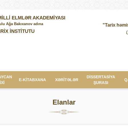
İLLİ ELMLƏR AKADEMİYASI
lu Ağa Bakıxanov adına
"Tarix həmi
RİX İNSTİTUTU
AYCAN
DİSSERTASİYA
E-KİTABXANA
XƏRİTƏLƏR
Q
İXİ
ŞURASI
Elanlar