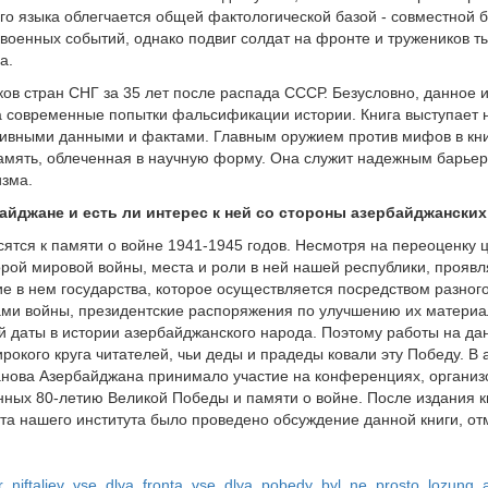
о языка облегчается общей фактологической базой - совместной 
военных событий, однако подвиг солдат на фронте и тружеников т
а.
ков стран СНГ за 35 лет после распада СССР. Безусловно, данное 
 современные попытки фальсификации истории. Книга выступает н
рхивными данными и фактами. Главным оружием против мифов в кни
амять, облеченная в научную форму. Она служит надежным барьеро
изма.
айджане и есть ли интерес к ней со стороны азербайджанских
ятся к памяти о войне 1941-1945 годов. Несмотря на переоценку 
орой мировой войны, места и роли в ней нашей республики, прояв
ие в нем государства, которое осуществляется посредством разног
ами войны, президентские распоряжения по улучшению их материа
 даты в истории азербайджанского народа. Поэтому работы на д
ирокого круга читателей, чьи деды и прадеды ковали эту Победу. В
ханова Азербайджана принимало участие на конференциях, органи
ных 80-летию Великой Победы и памяти о войне. После издания к
та нашего института было проведено обсуждение данной книги, от
lgar_niftaliev_vse_dlya_fronta_vse_dlya_pobedy_byl_ne_prosto_lozung