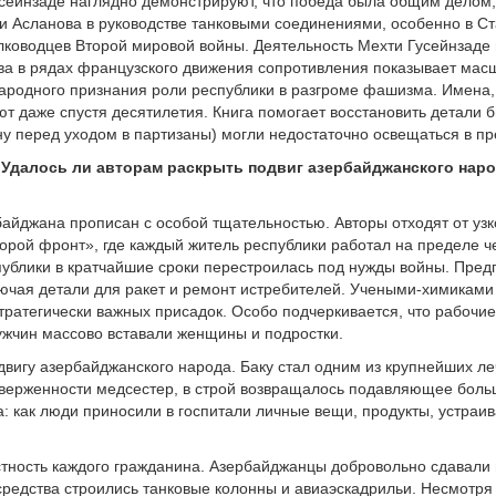
усейнзаде наглядно демонстрируют, что победа была общим делом,
зи Асланова в руководстве танковыми соединениями, особенно в С
лководцев Второй мировой войны. Деятельность Мехти Гусейнзаде 
 в рядах французского движения сопротивления показывает масш
ародного признания роли республики в разгроме фашизма. Имена, 
 даже спустя десятилетия. Книга помогает восстановить детали би
ну перед уходом в партизаны) могли недостаточно освещаться в п
. Удалось ли авторам раскрыть подвиг азербайджанского народ
байджана прописан с особой тщательностью. Авторы отходят от узк
торой фронт», где каждый житель республики работал на пределе 
спублики в кратчайшие сроки перестроилась под нужды войны. Пре
лючая детали для ракет и ремонт истребителей. Учеными-химикам
тратегически важных присадок. Особо подчеркивается, что рабочи
ужчин массово вставали женщины и подростки.
вигу азербайджанского народа. Баку стал одним из крупнейших л
верженности медсестер, в строй возвращалось подавляющее боль
 как люди приносили в госпитали личные вещи, продукты, устраи
астность каждого гражданина. Азербайджанцы добровольно сдавали
средства строились танковые колонны и авиаэскадрильи. Несмотря