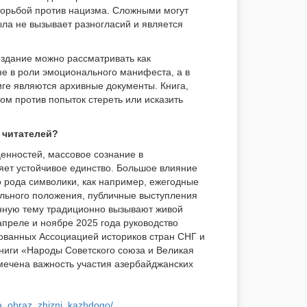
борьбой против нацизма. Сложными могут
ыла не вызывает разногласий и является
издание можно рассматривать как
е в роли эмоционального манифеста, а в
ге являются архивные документы. Книга,
м против попыток стереть или исказить
 читателей?
ценностей, массовое сознание в
ляет устойчивое единство. Большое влияние
о рода символики, как например, ежегодные
льного положения, публичные выступления
анную тему традиционно вызывают живой
 апреле и ноябре 2025 года руководство
зованных Ассоциацией историков стран СНГ и
ниги «Народы Советского союза и Великая
мечена важность участия азербайджанских
_a_obraz_zhizni_kazhdogo/