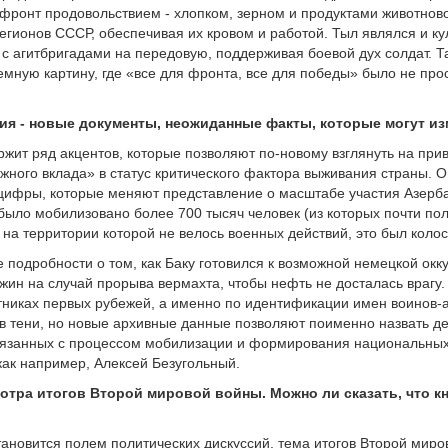
фронт продовольствием - хлопком, зерном и продуктами животново
егионов СССР, обеспечивая их кровом и работой. Тыл являлся и ку
с агитбригадами на передовую, поддерживая боевой дух солдат. Т
мную картину, где «все для фронта, все для победы» было не прос
ытия - новые документы, неожиданные факты, которые могут 
ржит ряд акцентов, которые позволяют по-новому взглянуть на при
ажного вклада» в статус критического фактора выживания страны. 
цифры, которые меняют представление о масштабе участия Азерба
было мобилизовано более 700 тысяч человек (из которых почти пол
 на территории которой не велось военных действий, это был кол
подробности о том, как Баку готовился к возможной немецкой окк
ин на случай прорыва вермахта, чтобы нефть не досталась врагу.
тниках первых рубежей, а именно по идентификации имен воинов-
 в тени, но новые архивные данные позволяют поименно назвать де
вязанных с процессом мобилизации и формирования национальных д
как например, Алексей Безугольный.
отра итогов Второй мировой войны. Можно ли сказать, что кн
 становится полем политических дискуссий, тема итогов Второй ми