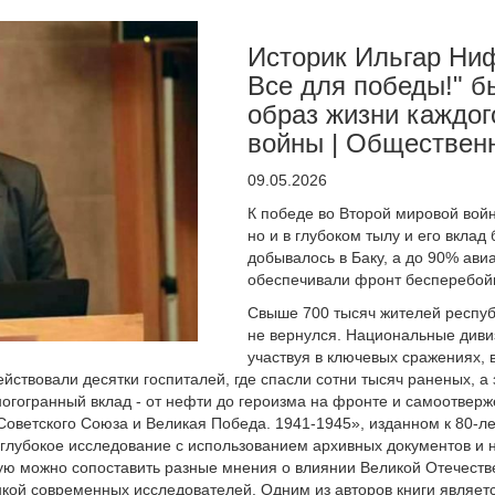
Историк Ильгар Ниф
Все для победы!" бы
образ жизни каждог
войны | Обществен
09.05.2026
К победе во Второй мировой вой
но и в глубоком тылу и его вкл
добывалось в Баку, а до 90% ав
обеспечивали фронт бесперебойн
Свыше 700 тысяч жителей респуб
не вернулся. Национальные дивиз
участвуя в ключевых сражениях,
йствовали десятки госпиталей, где спасли сотни тысяч раненых, а
огогранный вклад - от нефти до героизма на фронте и самоотверж
Советского Союза и Великая Победа. 1941-1945», изданном к 80-
 глубокое исследование с использованием архивных документов и
орую можно сопоставить разные мнения о влиянии Великой Отечеств
кой современных исследователей. Одним из авторов книги является