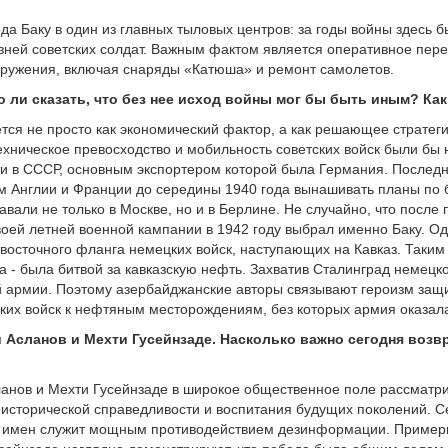
а Баку в один из главных тыловых центров: за годы войны здесь 
изней советских солдат. Важным фактом является оперативное пе
оружения, включая снаряды «Катюша» и ремонт самолетов.
о ли сказать, что без нее исход войны мог бы быть иным? Как
тся не просто как экономический фактор, а как решающее стратеги
техническое превосходство и мобильность советских войск были бы 
и в СССР, основным экспортером которой была Германия. Последн
ам Англии и Франции до середины 1940 года вынашивать планы по
вали не только в Москве, но и в Берлине. Не случайно, что после
воей летней военной кампании в 1942 году выбрал именно Баку. О
восточного фланга немецких войск, наступающих на Кавказ. Таки
а - была битвой за кавказскую нефть. Захватив Сталинград немец
й армии. Поэтому азербайджанские авторы связывают героизм защи
ких войск к нефтяным месторождениям, без которых армия оказал
Ази Асланов и Мехти Гусейнзаде. Насколько важно сегодня во
ланов и Мехти Гусейнзаде в широкое общественное поле рассматри
 исторической справедливости и воспитания будущих поколений. С
их имен служит мощным противодействием дезинформации. Пример