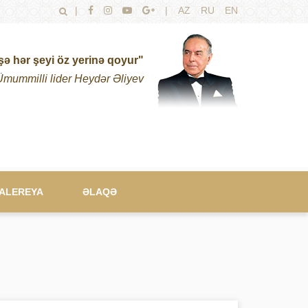
|
|
AZ
RU
EN
şə hər şeyi öz yerinə qoyur"
Ümummilli lider Heydər Əliyev
ALEREYA
ƏLAQƏ