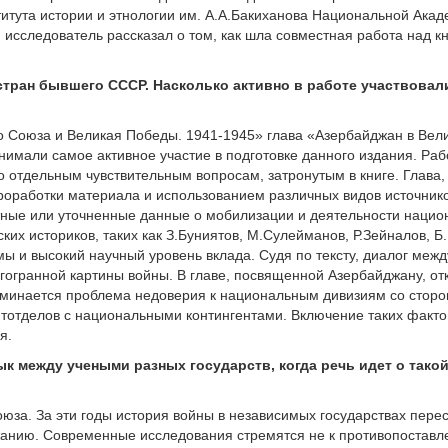
титута истории и этнологии им. А.А.Бакиханова Национальной Ака
исследователь рассказал о том, как шла совместная работа над к
стран бывшего СССР. Насколько активно в работе участвовал
о Союза и Великая Победы. 1941-1945» глава «Азербайджан в Вели
нимали самое активное участие в подготовке данного издания. Раб
о отдельным чувствительным вопросам, затронутым в книге. Глава
проработки материала и использованием различных видов источнико
стные или уточненные данные о мобилизации и деятельности нацио
их историков, таких как З.Буниятов, М.Сулейманов, Р.Зейналов, Б
мы и высокий научный уровень вклада. Судя по тексту, диалог меж
гогранной картины войны. В главе, посвященной Азербайджану, о
оминается проблема недоверия к национальным дивизиям со стор
итотделов с национальными контингентами. Включение таких факто
я.
к между учеными разных государств, когда речь идет о такой
оюза. За эти годы история войны в независимых государствах пере
жанию. Современные исследования стремятся не к противопоставл