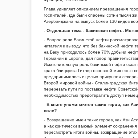
Глава удивляет описанием превращения город
госпиталей, где были спасены сотни тысяч ж
Азербайджана на выпуск более 130 видов во
- Отдельная тема - бакинская нефть. Можн
- Вопрос роли Бакинской нефти рассматривае
читателя к выводу, что без бакинской нефти 
на Баку приходилось более 70% добычи нефт
Германии в Европе, дал повод правительств
Исключительную роль бакинской нефти осозна
краха блицкрига Гитлер основной мишенью с
предпринималось с целью прикрытия северо-
Второй мировой войны - Сталинградская битв
перерезать пути по поставке нефти Советско
необходимостью предотвратить доступ немец
- В книге упоминаются такие герои, как 
поле?
- Возвращение имен таких героев, как Ази Ас
а как критически важный элемент сохранения
пересмотреть итоги войны, возвращение эт