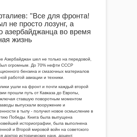
талиев: "Все для фронта!
л не просто лозунг, а
о азербайджанца во время
ная жизнь
не Азербайджан шел не только на передовой,
ад был огромным. До 70% нефти СССР
иационного бензина и смазочных материалов
ой работой авиации и техники.
лики ушли на фронт и почти каждый второй
ии прошли путь от Кавказа до Европы,
 включая ставшую поворотным моментом
 заводы выпускали вооружение и
енности в тылу - получил новое осмысление в
летию Победы. Книга была выпущена
 новейшей историографии, была выполнена
енной и Второй мировой войн на советского
 доктор исторических наук, доцент,