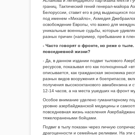
Асланова и легендарного партизана Мехти Г
границ. Тактический гений генерал-майора А
Белоруссии, ставит его в ряд выдающихся по
под именем «Михайло», Ахмедия Джебраилова
освобождение Европы, что важно для междун
уникальные военные судьбы, которые удивляют
разных причин (например, пребывание в пле
- Часто говорят о фронте, но реже о тыле
повседневной жизни?
- Да, в данном издании подвиг тылового Азер
ресурсов, показывая его как полноценный «в
описывается, как гражданская экономика ре
разных видов вооружения и боеприпасов, вк
получения высокооктанового авиабензина и с
12-14 часов, а на места ушедших на фронт м
Особое внимание уделено гуманитарному под
уровню азербайджанской медицины и самоот
повседневная жизнь населения Азербайджана:
тяжелоранеными бойцами.
Подвиг в тылу показан через личную соприч
драгоценности и семейные реликвии. На эти 