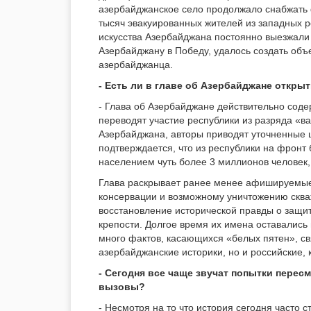
азербайджанское село продолжало снабжать 
тысяч эвакуированных жителей из западных р
искусства Азербайджана постоянно выезжали 
Азербайджану в Победу, удалось создать объе
азербайджанца.
- Есть ли в главе об Азербайджане откр
- Глава об Азербайджане действительно соде
переводят участие республики из разряда «в
Азербайджана, авторы приводят уточненные 
подтверждается, что из республики на фронт 
населением чуть более 3 миллионов человек,
Глава раскрывает ранее менее афишируемые 
консервации и возможному уничтожению скваж
восстановление исторической правды о защи
крепости. Долгое время их имена оставались
много фактов, касающихся «белых пятен», с
азербайджанские историки, но и российские, 
- Сегодня все чаще звучат попытки пересм
вызовы?
- Несмотря на то что история сегодня часто