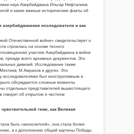
демии наук Азербайджана Ильгар Нифталиев.
нигой и какие важные исторические факты об
и азербайджанские исследователи и как
кой Отечественной войне» свидетельствует о
ота строилась на основе тесного
, посвященная участию Азербайджана в войне
в, прежде всего архивных документов. Это
нальных дивизий. Исследование также
.Мехтиев, М.Амрахов и других. Это
ду исследователями был конструктивным и
ткрыто обсуждаются сложные моменты
оны отдельных представителей вышестоящего
в говорит об открытом и честном
 чувствительной теме, как Великая
стала быть «монолитной», она стала более
ению, а к дополнению общей картины Победы