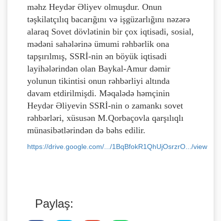
məhz Heydər Əliyev olmuşdur. Onun
təşkilatçılıq bacarığını və işgüzarlığını nəzərə
alaraq Sovet dövlətinin bir çox iqtisadi, sosial,
mədəni sahələrinə ümumi rəhbərlik ona
tapşırılmış, SSRİ-nin ən böyük iqtisadi
layihələrindən olan Baykal-Amur dəmir
yolunun tikintisi onun rəhbərliyi altında
davam etdirilmişdi. Məqalədə həmçinin
Heydər Əliyevin SSRİ-nin o zamankı sovet
rəhbərləri, xüsusən M.Qorbaçovla qarşılıqlı
münasibətlərindən də bəhs edilir.
https://drive.google.com/.../1BqBfokR1QhUjOsrzrO.../view
Paylaş: