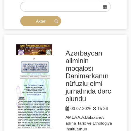
Azərbaycan
aliminin
məqaləsi
Danimarkanın
nüfuzlu elmi
jurnalında dərc
olundu
03.07.2026
15:26
AMEA A.A.Bakıxanov
adına Tarix və Etnologiya
İnstitutunun