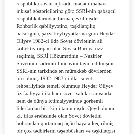
respublika sosial-iqtisadi, mədəni-mənəvi
inkişaf göstəricilərinə görə SSRİ-nin qabaqcıl
respublikalarından birinə çevrilmişdir.
Rəhbərlik qabiliyyətinə, təşkilatçılıq
bacarığına, şəxsi keyfiyyətlərinə görə Heydər
Əliyev 1982-ci ildə Sovet dövlətinin ali
kollektiv orqanı olan Siyasi Büroya üzv
seçilmiş, SSRİ Hökumətinin – Nazirlər
Sovetinin sədrinin I müavini təyin edilmişdir.
SSRİ-nin tarixində ən mürəkkəb dövrlərdən
biri olmuş 1982-1987-ci illər sovet
rəhbərliyində təmsil olunmuş Heydər Əliyev
öz fəaliyyəti ilə həm sovet xalqları arasında,
həm də dünya ictimaiyyətində görkəmli
liderlərdən biri kimi tanınmışdı. Qeyd olunur
ki, iflas ərəfəsində olan Sovet dövlətini
böhrandan qurtarmaq üçün həyata keçirilmiş
bir çox tədbirlərin təşəbbüskarı və təşkilatçısı