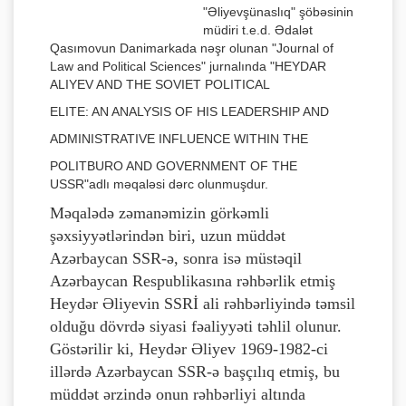
"Əliyevşünaslıq" şöbəsinin
müdiri t.e.d. Ədalət
Qasımovun Danimarkada nəşr olunan "Journal of
Law and Political Sciences" jurnalında "HEYDAR
ALIYEV AND THE SOVIET POLITICAL
ELITE: AN ANALYSIS OF HIS LEADERSHIP AND
ADMINISTRATIVE INFLUENCE WITHIN THE
POLITBURO AND GOVERNMENT OF THE
USSR"adlı məqaləsi dərc olunmuşdur.
Məqalədə zəmanəmizin görkəmli
şəxsiyyətlərindən biri, uzun müddət
Azərbaycan SSR-ə, sonra isə müstəqil
Azərbaycan Respublikasına rəhbərlik etmiş
Heydər Əliyevin SSRİ ali rəhbərliyində təmsil
olduğu dövrdə siyasi fəaliyyəti təhlil olunur.
Göstərilir ki, Heydər Əliyev 1969-1982-ci
illərdə Azərbaycan SSR-ə başçılıq etmiş, bu
müddət ərzində onun rəhbərliyi altında