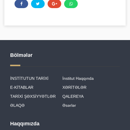
Bölmələr
İNSTİTUTUN TARİXİ
İnstitut Haqqında
E-KİTABLAR
XƏRİTƏLƏR
TARİXİ ŞƏXSİYYƏTLƏR
QALEREYA
ƏLAQƏ
Əsərlər
Haqqımızda