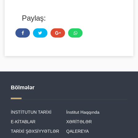
Paylaş:
Bölmələr
İNSTİTUTUN TARİXİ
İnstitut Haqqında
E-KİTABLAR
XƏRİTƏLƏR
TARİXİ ŞƏXSİYYƏTLƏR
QALEREYA