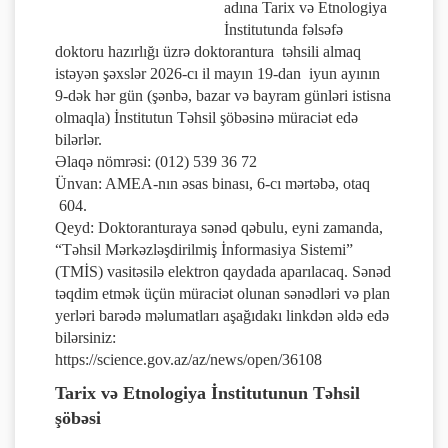
adına Tarix və Etnologiya
İnstitutunda fəlsəfə
doktoru hazırlığı üzrə doktorantura təhsili almaq
istəyən şəxslər 2026-cı il mayın 19-dan iyun ayının
9-dək hər gün (şənbə, bazar və bayram günləri istisna
olmaqla) İnstitutun Təhsil şöbəsinə müraciət edə
bilərlər.
Əlaqə nömrəsi: (012) 539 36 72
Ünvan: AMEA-nın əsas binası, 6-cı mərtəbə, otaq
604.
Qeyd: Doktoranturaya sənəd qəbulu, eyni zamanda,
“Təhsil Mərkəzləşdirilmiş İnformasiya Sistemi”
(TMİS) vasitəsilə elektron qaydada aparılacaq. Sənəd
təqdim etmək üçün müraciət olunan sənədləri və plan
yerləri barədə məlumatları aşağıdakı linkdən əldə edə
bilərsiniz:
https://science.gov.az/az/news/open/36108
Tarix və Etnologiya İnstitutunun Təhsil
şöbəsi